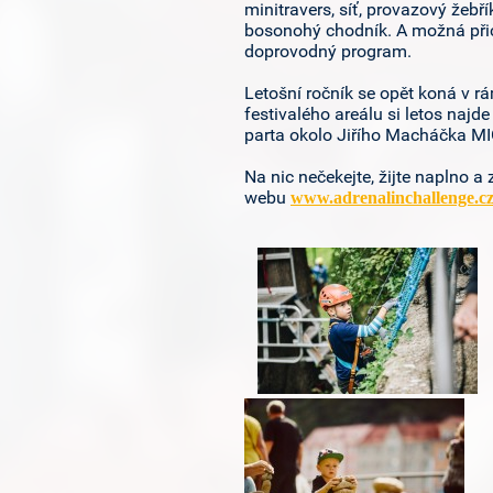
minitravers, síť, provazový žebří
bosonohý chodník. A možná přich
doprovodný program.
Letošní ročník se opět koná v r
festivalého areálu si letos naj
parta okolo Jiřího Macháčka MIG
Na nic nečekejte, žijte naplno a
webu
www.adrenalinchallenge.c