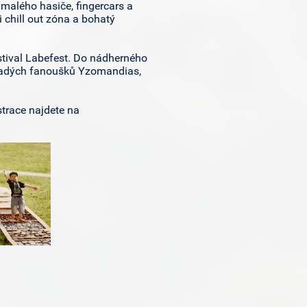
, malého hasiče, fingercars a
 chill out zóna a bohatý
stival Labefest. Do nádherného
 mladých fanoušků Yzomandias,
strace najdete na