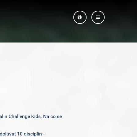
lin Challenge
Dárkové
Menu
Vouchery
alin Challenge Kids. Na co se
olávat 10 disciplín -