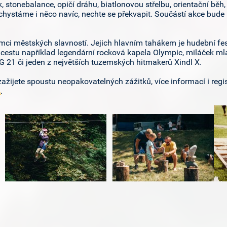
k, stonebalance, opičí dráhu, biatlonovou střelbu, orientační běh
ystáme i něco navíc, nechte se překvapit. Součástí akce bude i
ámci městských slavností. Jejich hlavním tahákem je hudební fe
de cestu například legendární rocková kapela Olympic, miláček
 21 či jeden z největších tuzemských hitmakerů Xindl X.
 zažijete spoustu neopakovatelných zážitků, více informací i regi
z
.